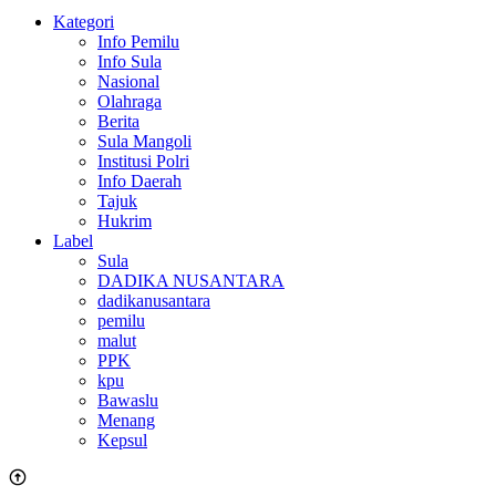
Kategori
Info Pemilu
Info Sula
Nasional
Olahraga
Berita
Sula Mangoli
Institusi Polri
Info Daerah
Tajuk
Hukrim
Label
Sula
DADIKA NUSANTARA
dadikanusantara
pemilu
malut
PPK
kpu
Bawaslu
Menang
Kepsul