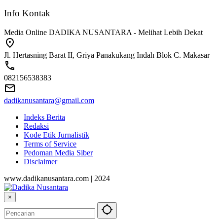
Info Kontak
Media Online DADIKA NUSANTARA - Melihat Lebih Dekat
Jl. Hertasning Barat II, Griya Panakukang Indah Blok C. Makasar
082156538383
dadikanusantara@gmail.com
Indeks Berita
Redaksi
Kode Etik Jurnalistik
Terms of Service
Pedoman Media Siber
Disclaimer
www.dadikanusantara.com | 2024
×