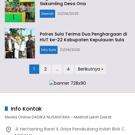
Siskamling Desa Ona
Daerah
02/06/2025
Polres Sula Terima Dua Penghargaan di
HUT ke-22 Kabupaten Kepulauan Sula
Info Sula
01/06/2025
Paginasi
1
2
…
4
Berikutnya »
pos
Info Kontak
Media Online DADIKA NUSANTARA - Melihat Lebih Dekat
Jl. Hertasning Barat II, Griya Panakukang Indah Blok C.