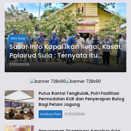
Info Sula
Sasar Info Kapal Ikan Ilegal, Kasat
Polairud Sula : Ternyata Itu
Permintaan Nelayan
27/03/2026
Putus Rantai Tengkulak, Polri Fasilitasi
Permodalan KUR dan Penyerapan Bulog
Bagi Petani Jagung
Institusi Polri
07/02/2026