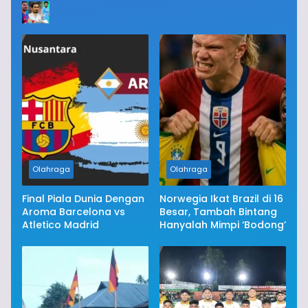
Olahraga
Olahraga
Final Piala Dunia Dengan
Norwegia Ikat Brazil di 16
Aroma Barcelona vs
Besar, Tambah Bintang
Atletico Madrid
Hanyalah Mimpi ‘Bodong’