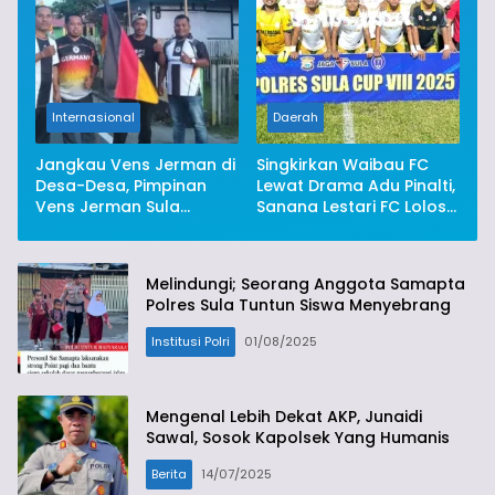
Internasional
Daerah
Jangkau Vens Jerman di
Singkirkan Waibau FC
Desa-Desa, Pimpinan
Lewat Drama Adu Pinalti,
Vens Jerman Sula
Sanana Lestari FC Lolos
Ingatkan Jaga
16 Besar
Kamtibmas Saat Gelar
Pawai
Melindungi; Seorang Anggota Samapta
Polres Sula Tuntun Siswa Menyebrang
Institusi Polri
01/08/2025
Mengenal Lebih Dekat AKP, Junaidi
Sawal, Sosok Kapolsek Yang Humanis
Berita
14/07/2025