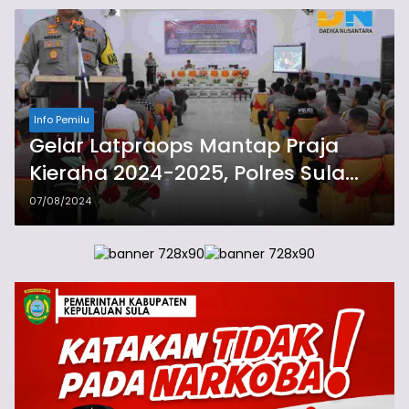
Info Pemilu
Gelar Latpraops Mantap Praja
Kieraha 2024-2025, Polres Sula
Siap Amankan Pilkada
07/08/2024