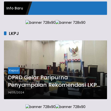
Info Baru
LKPJ
Kepsul
DPRD Gelar Paripurna
Penyampaian Rekomendasi LKPJ
Bupati Tahun 2023
14/05/2024