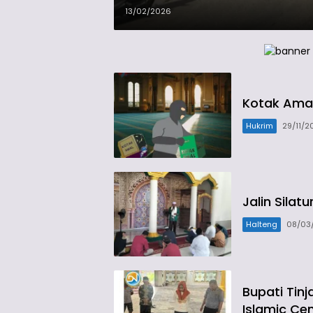
13/02/2026
Kotak Amal
Hukrim
29/11/2
Jalin Sila
Halteng
08/03
Bupati Tin
Islamic Ce