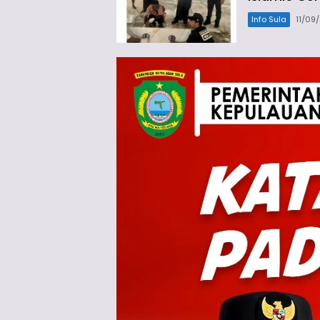
Info Sula
11/09