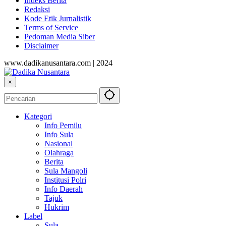
Indeks Berita
Redaksi
Kode Etik Jurnalistik
Terms of Service
Pedoman Media Siber
Disclaimer
www.dadikanusantara.com | 2024
×
Kategori
Info Pemilu
Info Sula
Nasional
Olahraga
Berita
Sula Mangoli
Institusi Polri
Info Daerah
Tajuk
Hukrim
Label
Sula