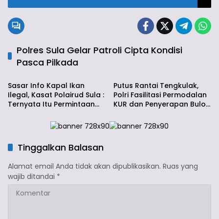
Polres Sula Gelar Patroli Cipta Kondisi
Pasca Pilkada
Info Sula
Institusi Polri
Sasar Info Kapal Ikan
Putus Rantai Tengkulak,
Ilegal, Kasat Polairud Sula :
Polri Fasilitasi Permodalan
Ternyata Itu Permintaan
KUR dan Penyerapan Bulog
Nelayan
Bagi Petani Jagung
Tinggalkan Balasan
Alamat email Anda tidak akan dipublikasikan.
Ruas yang
wajib ditandai
*