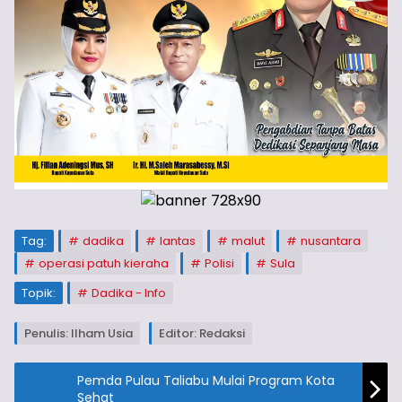
Tag:
dadika
lantas
malut
nusantara
operasi patuh kieraha
Polisi
Sula
Topik:
Dadika - Info
Penulis: Ilham Usia
Editor: Redaksi
Pemda Pulau Taliabu Mulai Program Kota
Sehat