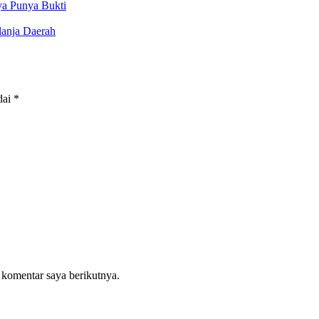
ya Punya Bukti
lanja Daerah
dai
*
 komentar saya berikutnya.