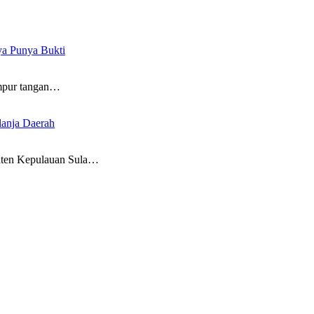
ya Punya Bukti
pur tangan…
lanja Daerah
en Kepulauan Sula…