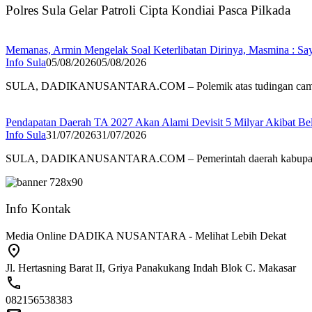
Polres Sula Gelar Patroli Cipta Kondiai Pasca Pilkada
Memanas, Armin Mengelak Soal Keterlibatan Dirinya, Masmina : Sa
Info Sula
05/08/2026
05/08/2026
SULA, DADIKANUSANTARA.COM – Polemik atas tudingan cam
Pendapatan Daerah TA 2027 Akan Alami Devisit 5 Milyar Akibat Be
Info Sula
31/07/2026
31/07/2026
SULA, DADIKANUSANTARA.COM – Pemerintah daerah kabupat
Info Kontak
Media Online DADIKA NUSANTARA - Melihat Lebih Dekat
Jl. Hertasning Barat II, Griya Panakukang Indah Blok C. Makasar
082156538383