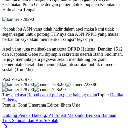
kecamatan Pulau Gebe dengan pemerintah kabupaten Kepulauan
Halmahera Tengah.
“bapak ibu ASN yang tidak hadir dalam apel maka kami tidak
segan-segan untuk potong TTP nya dan ASN PPPK yang malas
berkantor saya akan memberikan sangsi” tegasnya
Apel yang juga melibatkan anggota DPRD Halteng, Dandim 1512
dan Kapolsek Gebe itu dipimpin sekretaris daerah Bahri Sudirman.
Ia juga meminta para pegawai selalu mendukung program
pemerintah daerah dan menindaklanjuti sorotan publik di media
sosial. (Tomi/ilo)
Post Views:
975
Tag:
apel
asn
Bupati
camat pulau gebe
halteng
malut
Topik:
Dadika
Halteng
Penulis: Tomi Umarama
Editor: Ilham Usia
Dukung Pemda Halteng, PT. Smart Marsindo Berikan Bantuan
Truk Sampah dan Bus Sekolah