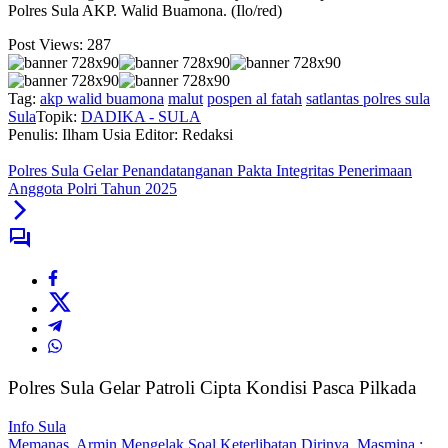
Polres Sula AKP. Walid Buamona. (Ilo/red)
Post Views:
287
Tag:
akp walid buamona
malut
pospen al fatah
satlantas polres sula
Sula
Topik:
DADIKA - SULA
Penulis: Ilham Usia
Editor: Redaksi
Polres Sula Gelar Penandatanganan Pakta Integritas Penerimaan
Anggota Polri Tahun 2025
Polres Sula Gelar Patroli Cipta Kondisi Pasca Pilkada
Info Sula
Memanas, Armin Mengelak Soal Keterlibatan Dirinya, Masmina :