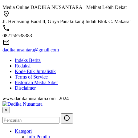
Media Online DADIKA NUSANTARA - Melihat Lebih Dekat
Jl. Hertasning Barat II, Griya Panakukang Indah Blok C. Makasar
082156538383
dadikanusantara@gmail.com
Indeks Berita
Redaksi
Kode Etik Jurnalistik
Terms of Service
Pedoman Media Siber
Disclaimer
www.dadikanusantara.com | 2024
×
Kategori
Info Pemilu