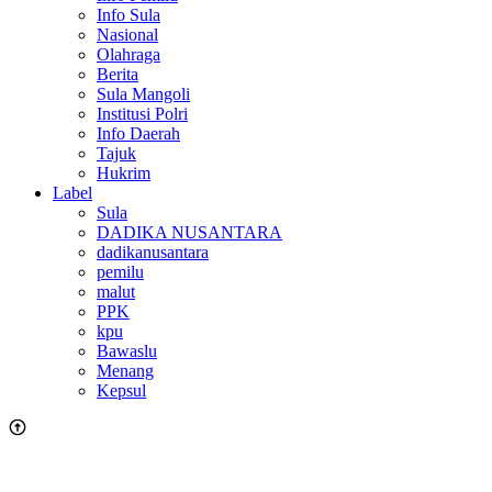
Info Sula
Nasional
Olahraga
Berita
Sula Mangoli
Institusi Polri
Info Daerah
Tajuk
Hukrim
Label
Sula
DADIKA NUSANTARA
dadikanusantara
pemilu
malut
PPK
kpu
Bawaslu
Menang
Kepsul