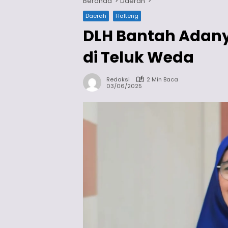
Beranda
Daerah
Daerah
Halteng
DLH Bantah Adany
di Teluk Weda
Redaksi
2 Min Baca
03/06/2025