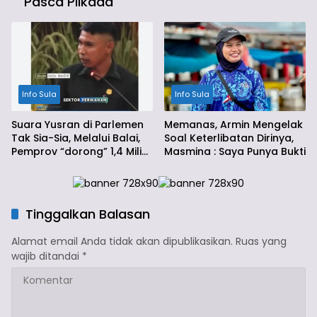
Pasca Pilkada
Info Sula
Info Sula
Suara Yusran di Parlemen
Memanas, Armin Mengelak
Tak Sia-Sia, Melalui Balai,
Soal Keterlibatan Dirinya,
Pemprov “dorong” 1,4 Miliar
Masmina : Saya Punya Bukti
Ke Sula
Tinggalkan Balasan
Alamat email Anda tidak akan dipublikasikan.
Ruas yang
wajib ditandai
*