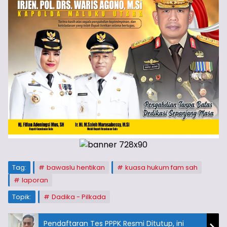
Tag:
bawaslu hentikan
kuasa hukum fam sah
laporan
Topik:
Dadika - Pilkada
Pendaftaran Tes PPPK Resmi Ditutup, ini