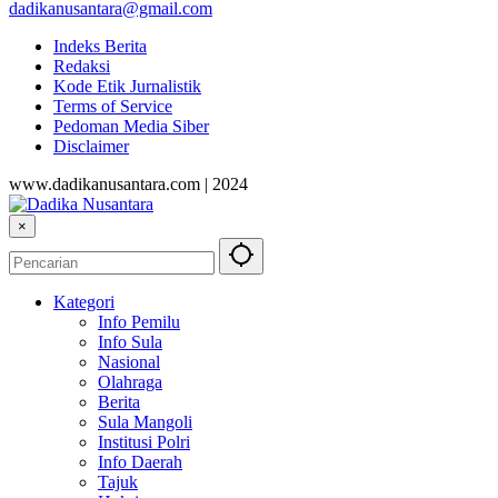
dadikanusantara@gmail.com
Indeks Berita
Redaksi
Kode Etik Jurnalistik
Terms of Service
Pedoman Media Siber
Disclaimer
www.dadikanusantara.com | 2024
×
Kategori
Info Pemilu
Info Sula
Nasional
Olahraga
Berita
Sula Mangoli
Institusi Polri
Info Daerah
Tajuk