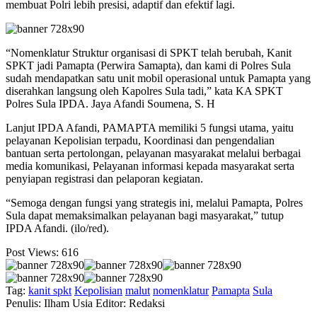
membuat Polri lebih presisi, adaptif dan efektif lagi.
“Nomenklatur Struktur organisasi di SPKT telah berubah, Kanit
SPKT jadi Pamapta (Perwira Samapta), dan kami di Polres Sula
sudah mendapatkan satu unit mobil operasional untuk Pamapta yang
diserahkan langsung oleh Kapolres Sula tadi,” kata KA SPKT
Polres Sula IPDA. Jaya Afandi Soumena, S. H
Lanjut IPDA Afandi, PAMAPTA memiliki 5 fungsi utama, yaitu
pelayanan Kepolisian terpadu, Koordinasi dan pengendalian
bantuan serta pertolongan, pelayanan masyarakat melalui berbagai
media komunikasi, Pelayanan informasi kepada masyarakat serta
penyiapan registrasi dan pelaporan kegiatan.
“Semoga dengan fungsi yang strategis ini, melalui Pamapta, Polres
Sula dapat memaksimalkan pelayanan bagi masyarakat,” tutup
IPDA Afandi. (ilo/red).
Post Views:
616
Tag:
kanit spkt
Kepolisian
malut
nomenklatur
Pamapta
Sula
Penulis: Ilham Usia
Editor: Redaksi