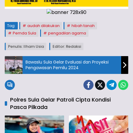
Tag:
audah dilakukan
hibah tanah
Pemda Sula
pengadilan agama
Penulis: Ilham Usia
Editor: Redaksi
Bawaslu Sula Gelar Evaluasi dan Proyeksi
Pengawasan Pemilu 2024
Polres Sula Gelar Patroli Cipta Kondisi
Pasca Pilkada