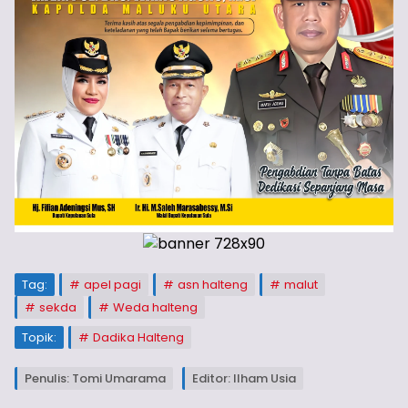
Tag:
apel pagi
asn halteng
malut
sekda
Weda halteng
Topik:
Dadika Halteng
Penulis: Tomi Umarama
Editor: Ilham Usia