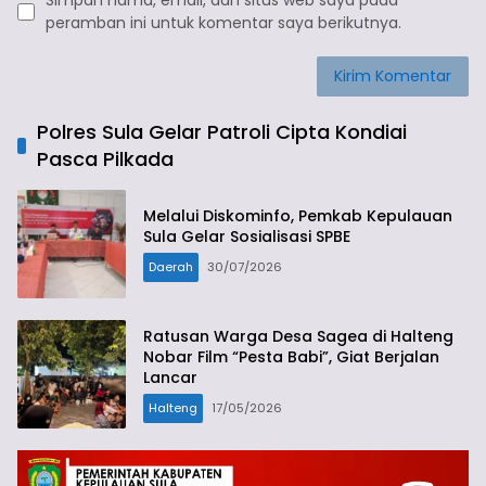
Simpan nama, email, dan situs web saya pada
peramban ini untuk komentar saya berikutnya.
Polres Sula Gelar Patroli Cipta Kondiai
Pasca Pilkada
Melalui Diskominfo, Pemkab Kepulauan
Sula Gelar Sosialisasi SPBE
Daerah
30/07/2026
Ratusan Warga Desa Sagea di Halteng
Nobar Film “Pesta Babi”, Giat Berjalan
Lancar
Halteng
17/05/2026