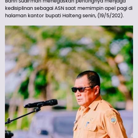
Bahri Sudirman menegaskan pentingnya menjaga
kedisiplinan sebagai ASN saat memimpin apel pagi di
halaman kantor bupati Halteng senin, (19/5/202).