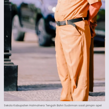
Sekda Kabupaten Halmahera Tengah Bahri Sudirman saat pimpin apel