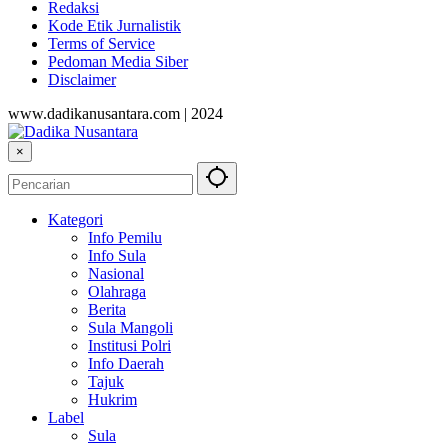
Redaksi
Kode Etik Jurnalistik
Terms of Service
Pedoman Media Siber
Disclaimer
www.dadikanusantara.com | 2024
×
Kategori
Info Pemilu
Info Sula
Nasional
Olahraga
Berita
Sula Mangoli
Institusi Polri
Info Daerah
Tajuk
Hukrim
Label
Sula