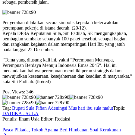
sebagai pembersih jalan.
Penyerahan dilakukan secara simbolis kepada 5 keterwakilan
perempuan pekerja di istana daerah, (20/12).
Kepala DP3A Kepulauan Sula, Siti Fadilah, SE mengungkapkan,
pembagian sembako sebanyak 100 paket tersebut, sebagai bagian
dari rangkaian kegiatan dalam memperingati Hari Ibu yang jatuh
pada tanggal 22 Desember.
“Tema yang diusung kali ini, yakni “Perempuan Menyapa,
Perempuan Berdaya Menuju Indonesia Emas 2045″. Hal ini
menandakan bahwa perempuan memiliki peran strategis dalam
mewujudkan kesetaraan, kesejahteraan dan keadilan di masyarakat,”
kata Siti Fadilah. (ilo/red)
Post Views:
346
Tag:
Bupati Sula
Fifian Adeningsi Mus
hari ibu
sula malut
Topik:
DADIKA - SULA
Penulis: Ilham Usia
Editor: Redaksi
Pasca Pilkada, Tokoh Agama Beri Himbauan Soal Kerukunan