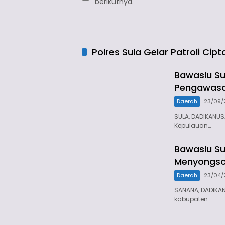
berikutnya.
Polres Sula Gelar Patroli Cip
Bawaslu Su
Pengawasa
Daerah
23/09/
SULA, DADIKANU
Kepulauan…
Bawaslu Su
Menyongso
Daerah
23/04/
SANANA, DADIKA
kabupaten…