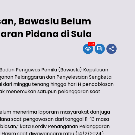
san, Bawaslu Belum
ran Pidana di Sula
392
adan Pengawas Pemilu (Bawaslu) Kepulauan
anganan Pelanggaran dan Penyelesaian Sengketa
 dari minggu tenang hingga hari H pencoblosan
idak menemukan satupun pelanggaran saat
u belum menerima laporam masyarakat dan juga
na saat pengawasan dari tanggal 11-13 masa
oblosan,” kata Kordiv Penanganan Pelanggaran
h Hasim saat diwawancarai rabu (14/2/2024).