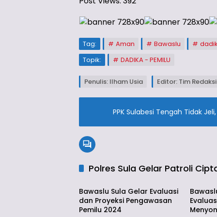
Post Views:
392
Tag:
Aman
Bawaslu
dadi
Topik:
DADIKA - PEMILU
Penulis: Ilham Usia
Editor: Tim Redaksi
Polres Sula Gelar Patroli Cip
Daerah
Daera
Bawaslu Sula Gelar Evaluasi
Bawasl
dan Proyeksi Pengawasan
Evaluas
Pemilu 2024
Menyon