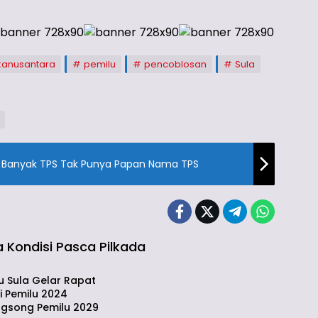
kanusantara
pemilu
pencoblosan
Sula
PPK Sulabesi Tengah Tidak Jeli, Banyak TPS Tak Punya Papan Nama TPS
ta Kondisi Pasca Pilkada
h
u Sula Gelar Rapat
i Pemilu 2024
gsong Pemilu 2029