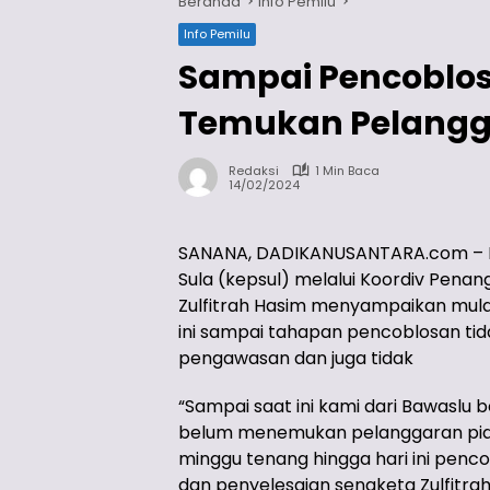
Beranda
Info Pemilu
Info Pemilu
Sampai Pencoblo
Temukan Pelangga
Redaksi
1 Min Baca
14/02/2024
SANANA, DADIKANUSANTARA.com – B
Sula (kepsul) melalui Koordiv Pen
Zulfitrah Hasim menyampaikan mulai
ini sampai tahapan pencoblosan t
pengawasan dan juga tidak
“Sampai saat ini kami dari Bawasl
belum menemukan pelanggaran pida
minggu tenang hingga hari ini penc
dan penyelesaian sengketa Zulfitra