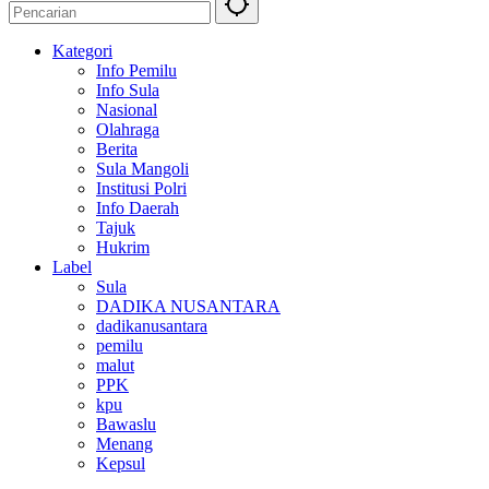
Kategori
Info Pemilu
Info Sula
Nasional
Olahraga
Berita
Sula Mangoli
Institusi Polri
Info Daerah
Tajuk
Hukrim
Label
Sula
DADIKA NUSANTARA
dadikanusantara
pemilu
malut
PPK
kpu
Bawaslu
Menang
Kepsul