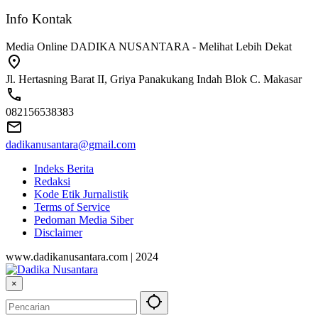
Info Kontak
Media Online DADIKA NUSANTARA - Melihat Lebih Dekat
Jl. Hertasning Barat II, Griya Panakukang Indah Blok C. Makasar
082156538383
dadikanusantara@gmail.com
Indeks Berita
Redaksi
Kode Etik Jurnalistik
Terms of Service
Pedoman Media Siber
Disclaimer
www.dadikanusantara.com | 2024
×