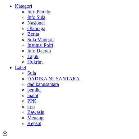
Kategori
Info Pemilu
Info Sula
Nasional
Olahraga
Berita
Sula Mangoli
Institusi Polri
Info Daerah
Tajuk
Hukrim
Label
Sula
DADIKA NUSANTARA
dadikanusantara
pemilu
malut
PPK
kpu
Bawaslu
Menang
Kepsul