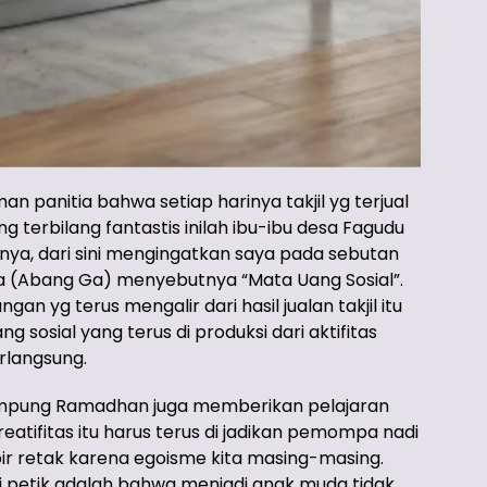
n panitia bahwa setiap harinya takjil yg terjual
ng terbilang fantastis inilah ibu-ibu desa Fagudu
nya, dari sini mengingatkan saya pada sebutan
ra (Abang Ga) menyebutnya “Mata Uang Sosial”.
 yg terus mengalir dari hasil jualan takjil itu
sosial yang terus di produksi dari aktifitas
langsung.
Kampung Ramadhan juga memberikan pelajaran
eatifitas itu harus terus di jadikan pemompa nadi
ir retak karena egoisme kita masing-masing.
di petik adalah bahwa menjadi anak muda tidak