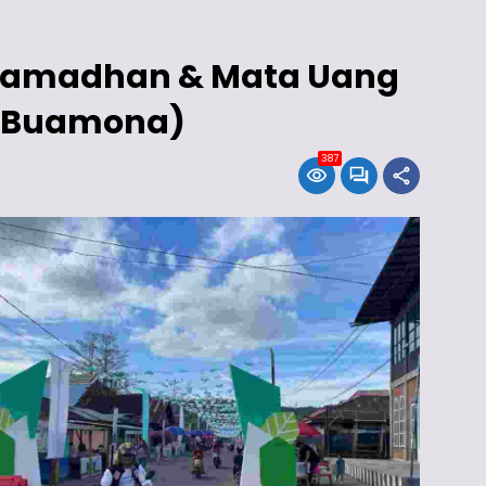
 Ramadhan & Mata Uang
al Buamona)
387