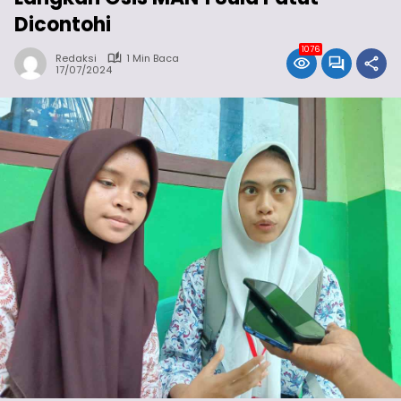
Dicontohi
1076
Redaksi
1 Min Baca
17/07/2024