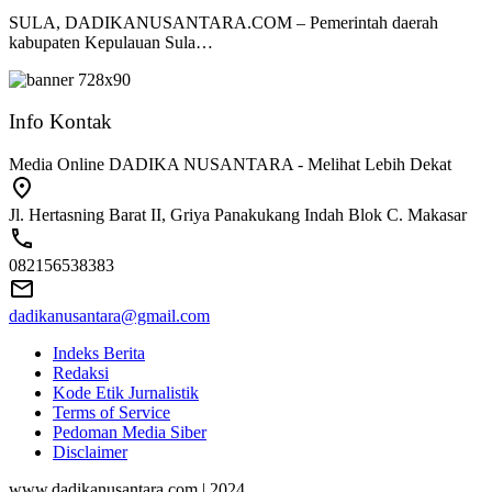
SULA, DADIKANUSANTARA.COM – Pemerintah daerah
kabupaten Kepulauan Sula…
Info Kontak
Media Online DADIKA NUSANTARA - Melihat Lebih Dekat
Jl. Hertasning Barat II, Griya Panakukang Indah Blok C. Makasar
082156538383
dadikanusantara@gmail.com
Indeks Berita
Redaksi
Kode Etik Jurnalistik
Terms of Service
Pedoman Media Siber
Disclaimer
www.dadikanusantara.com | 2024