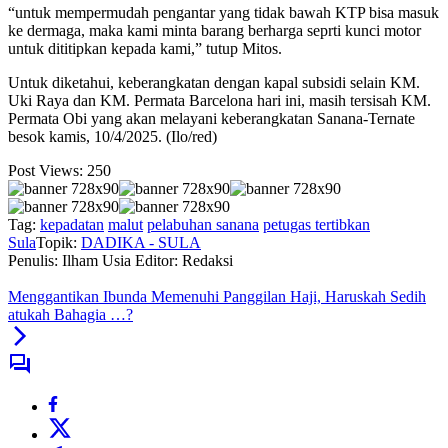
“untuk mempermudah pengantar yang tidak bawah KTP bisa masuk
ke dermaga, maka kami minta barang berharga seprti kunci motor
untuk dititipkan kepada kami,” tutup Mitos.
Untuk diketahui, keberangkatan dengan kapal subsidi selain KM.
Uki Raya dan KM. Permata Barcelona hari ini, masih tersisah KM.
Permata Obi yang akan melayani keberangkatan Sanana-Ternate
besok kamis, 10/4/2025. (Ilo/red)
Post Views:
250
Tag:
kepadatan
malut
pelabuhan sanana
petugas tertibkan
Sula
Topik:
DADIKA - SULA
Penulis: Ilham Usia
Editor: Redaksi
Menggantikan Ibunda Memenuhi Panggilan Haji, Haruskah Sedih
atukah Bahagia …?