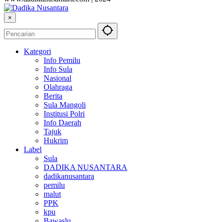
×
Kategori
Info Pemilu
Info Sula
Nasional
Olahraga
Berita
Sula Mangoli
Institusi Polri
Info Daerah
Tajuk
Hukrim
Label
Sula
DADIKA NUSANTARA
dadikanusantara
pemilu
malut
PPK
kpu
Bawaslu