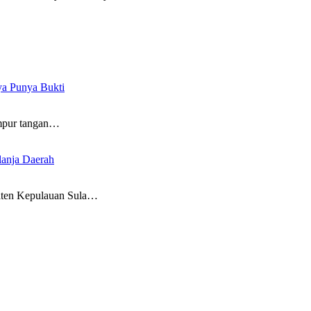
ya Punya Bukti
pur tangan…
lanja Daerah
en Kepulauan Sula…