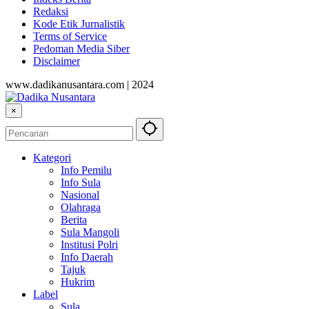
Redaksi
Kode Etik Jurnalistik
Terms of Service
Pedoman Media Siber
Disclaimer
www.dadikanusantara.com | 2024
×
Kategori
Info Pemilu
Info Sula
Nasional
Olahraga
Berita
Sula Mangoli
Institusi Polri
Info Daerah
Tajuk
Hukrim
Label
Sula