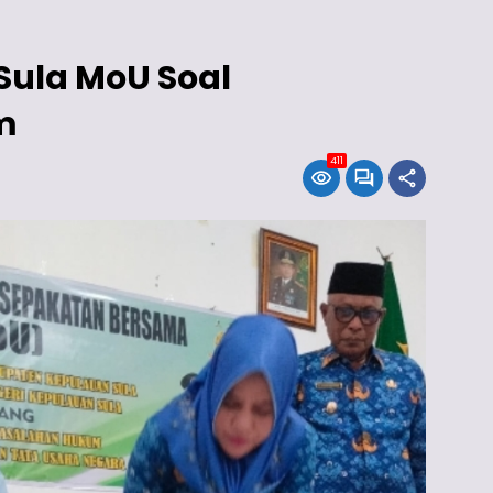
 Sula MoU Soal
m
411