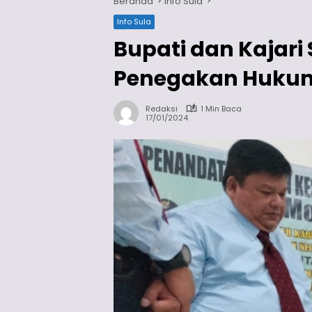
Beranda
Info Sula
Info Sula
Bupati dan Kajari
Penegakan Huku
Redaksi
1 Min Baca
17/01/2024