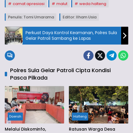
camat apresiasi
malut
weda halteng
Penulis: Tomi Umarama
Editor: Ilham Usia
Perkuat Daya Kontrol Keamanan, Polres Sula
Gelar Patroli Sambang ke Lapas
Polres Sula Gelar Patroli Cipta Kondisi
Pasca Pilkada
Daerah
Halteng
Melalui Diskominfo,
Ratusan Warga Desa