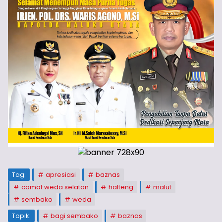
Tag:
apresiasi
baznas
camat weda selatan
halteng
malut
sembako
weda
Topik:
bagi sembako
baznas