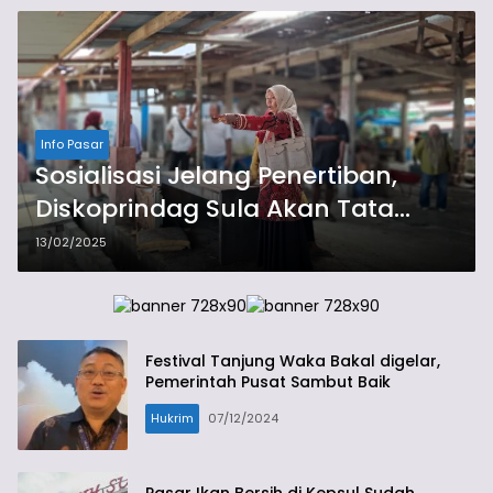
Info Pasar
Sosialisasi Jelang Penertiban,
Diskoprindag Sula Akan Tata
Pedagang
13/02/2025
Festival Tanjung Waka Bakal digelar,
Pemerintah Pusat Sambut Baik
Hukrim
07/12/2024