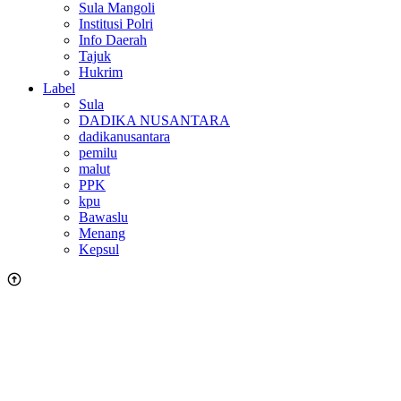
Sula Mangoli
Institusi Polri
Info Daerah
Tajuk
Hukrim
Label
Sula
DADIKA NUSANTARA
dadikanusantara
pemilu
malut
PPK
kpu
Bawaslu
Menang
Kepsul