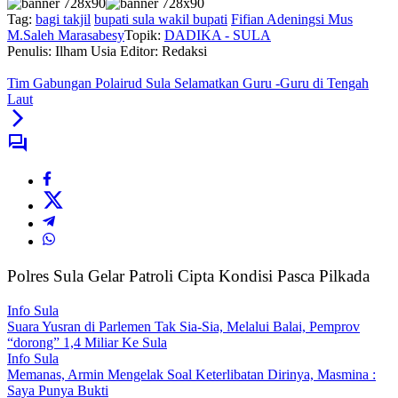
Tag:
bagi takjil
bupati sula wakil bupati
Fifian Adeningsi Mus
M.Saleh Marasabesy
Topik:
DADIKA - SULA
Penulis: Ilham Usia
Editor: Redaksi
Tim Gabungan Polairud Sula Selamatkan Guru -Guru di Tengah
Laut
Polres Sula Gelar Patroli Cipta Kondisi Pasca Pilkada
Info Sula
Suara Yusran di Parlemen Tak Sia-Sia, Melalui Balai, Pemprov
“dorong” 1,4 Miliar Ke Sula
Info Sula
Memanas, Armin Mengelak Soal Keterlibatan Dirinya, Masmina :
Saya Punya Bukti