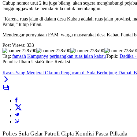
Cabup nomor urut 2 itu juga bilang, akan segera menghubungi pejaba
tanggung jawab ke pemda Sula untuk membangun.
“Karena ruas jalan di dalam desa Kabau adalah ruas jalan provinsi
Pantai,” tutup Fifian.
Mendengar pernyataan FAM, warga masyarakat desa Kabau Pantai ber
Post Views:
333
Tag:
famsah
Kampanye
perjuangkan ruas jalan kabau
Topik:
Dadika - 
Penulis: Ilham Usia
Editor: Redaksi
Kasus Yang Menjerat Oknum Pengacara di Sula Berhujung Damai, Be
Polres Sula Gelar Patroli Cipta Kondisi Pasca Pilkada