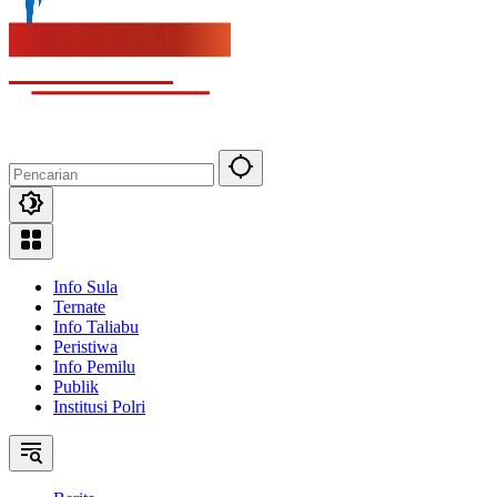
Info Sula
Ternate
Info Taliabu
Peristiwa
Info Pemilu
Publik
Institusi Polri