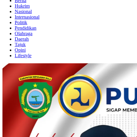
Berita
Hukrim
Nasional
Internasional
Politik
Pendidikan
Olahraga
Daerah
Tajuk
Opini
Lifestyle