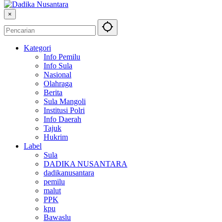
×
Kategori
Info Pemilu
Info Sula
Nasional
Olahraga
Berita
Sula Mangoli
Institusi Polri
Info Daerah
Tajuk
Hukrim
Label
Sula
DADIKA NUSANTARA
dadikanusantara
pemilu
malut
PPK
kpu
Bawaslu