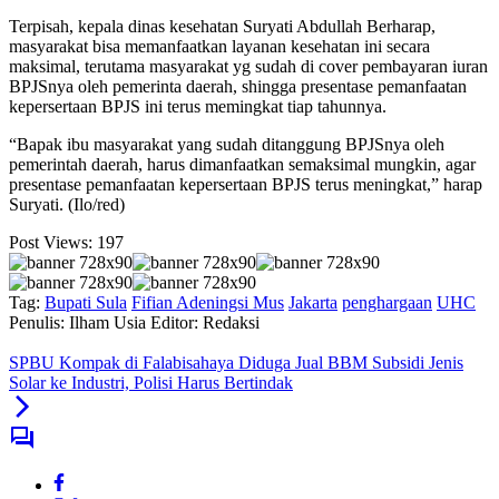
Terpisah, kepala dinas kesehatan Suryati Abdullah Berharap,
masyarakat bisa memanfaatkan layanan kesehatan ini secara
maksimal, terutama masyarakat yg sudah di cover pembayaran iuran
BPJSnya oleh pemerinta daerah, shingga presentase pemanfaatan
kepersertaan BPJS ini terus memingkat tiap tahunnya.
“Bapak ibu masyarakat yang sudah ditanggung BPJSnya oleh
pemerintah daerah, harus dimanfaatkan semaksimal mungkin, agar
presentase pemanfaatan kepersertaan BPJS terus meningkat,” harap
Suryati. (Ilo/red)
Post Views:
197
Tag:
Bupati Sula
Fifian Adeningsi Mus
Jakarta
penghargaan
UHC
Penulis: Ilham Usia
Editor: Redaksi
SPBU Kompak di Falabisahaya Diduga Jual BBM Subsidi Jenis
Solar ke Industri, Polisi Harus Bertindak