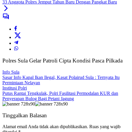
33 Anggota Polres Jemput Tahun Baru Dengan Pangkat Baru
Polres Sula Gelar Patroli Cipta Kondisi Pasca Pilkada
Info Sula
Sasar Info Kapal Ikan Ilegal, Kasat Polairud Sula : Ternyata Itu
Permintaan Nelayan
Institusi Polri
Putus Rantai Tengkulak, Polri Fasilitasi Permodalan KUR dan
Penyerapan Bulog Bagi Petani Jagung
Tinggalkan Balasan
Alamat email Anda tidak akan dipublikasikan.
Ruas yang wajib
ditandai
*