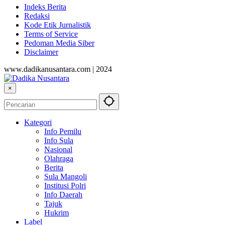
Indeks Berita
Redaksi
Kode Etik Jurnalistik
Terms of Service
Pedoman Media Siber
Disclaimer
www.dadikanusantara.com | 2024
×
Kategori
Info Pemilu
Info Sula
Nasional
Olahraga
Berita
Sula Mangoli
Institusi Polri
Info Daerah
Tajuk
Hukrim
Label