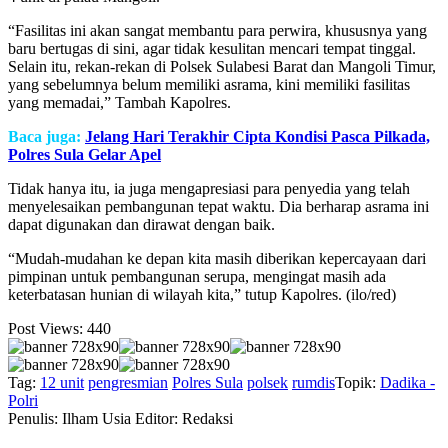
“Fasilitas ini akan sangat membantu para perwira, khususnya yang
baru bertugas di sini, agar tidak kesulitan mencari tempat tinggal.
Selain itu, rekan-rekan di Polsek Sulabesi Barat dan Mangoli Timur,
yang sebelumnya belum memiliki asrama, kini memiliki fasilitas
yang memadai,” Tambah Kapolres.
Baca juga:
Jelang Hari Terakhir Cipta Kondisi Pasca Pilkada,
Polres Sula Gelar Apel
Tidak hanya itu, ia juga mengapresiasi para penyedia yang telah
menyelesaikan pembangunan tepat waktu. Dia berharap asrama ini
dapat digunakan dan dirawat dengan baik.
“Mudah-mudahan ke depan kita masih diberikan kepercayaan dari
pimpinan untuk pembangunan serupa, mengingat masih ada
keterbatasan hunian di wilayah kita,” tutup Kapolres. (ilo/red)
Post Views:
440
Tag:
12 unit
pengresmian
Polres Sula
polsek
rumdis
Topik:
Dadika -
Polri
Penulis: Ilham Usia
Editor: Redaksi