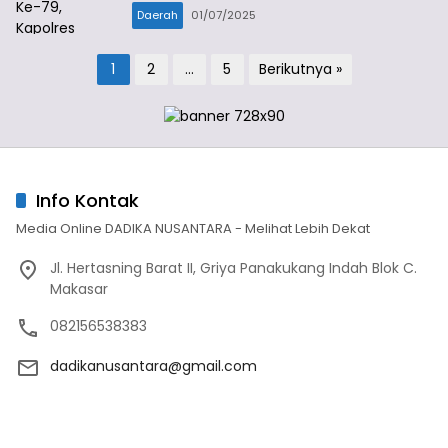
Daerah
01/07/2025
Paginasi
1
2
…
5
Berikutnya »
pos
Info Kontak
Media Online DADIKA NUSANTARA - Melihat Lebih Dekat
Jl. Hertasning Barat II, Griya Panakukang Indah Blok C.
Makasar
082156538383
dadikanusantara@gmail.com