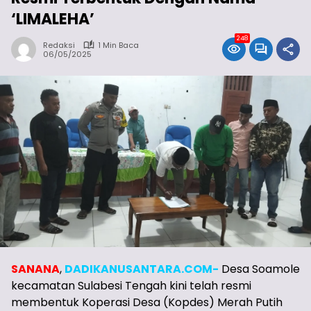
‘LIMALEHA’
248
Redaksi
1 Min Baca
06/05/2025
SANANA
,
DADIKANUSANTARA.COM-
Desa Soamole
kecamatan Sulabesi Tengah kini telah resmi
membentuk Koperasi Desa (Kopdes) Merah Putih