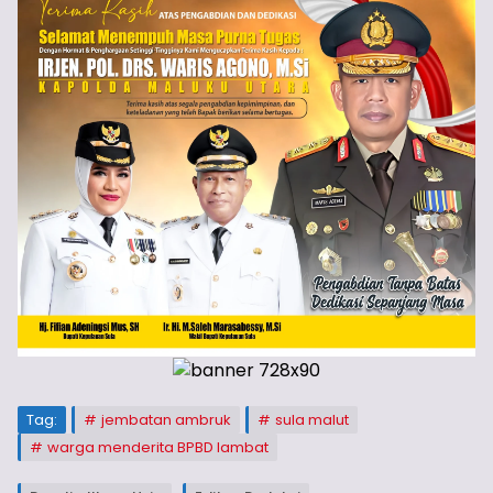
Tag:
jembatan ambruk
sula malut
warga menderita BPBD lambat