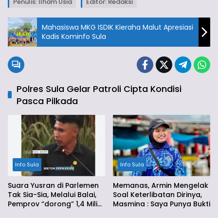
Penulis: Ilham Usia
Editor: Redaksi
Mahasiswa MKG ISDIK Kieraha Malut Apresiasi
Kadis Kominfo Sula
Polres Sula Gelar Patroli Cipta Kondisi
Pasca Pilkada
Info Sula
Info Sula
Suara Yusran di Parlemen
Memanas, Armin Mengelak
Tak Sia-Sia, Melalui Balai,
Soal Keterlibatan Dirinya,
Pemprov “dorong” 1,4 Miliar
Masmina : Saya Punya Bukti
Ke Sula