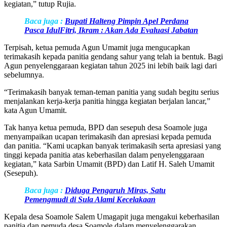
kegiatan,” tutup Rujia.
Baca juga :
Bupati Halteng Pimpin Apel Perdana
Pasca IdulFitri, Ikram : Akan Ada Evaluasi Jabatan
Terpisah, ketua pemuda Agun Umamit juga mengucapkan
terimakasih kepada panitia gendang sahur yang telah ia bentuk. Bagi
Agun penyelenggaraan kegiatan tahun 2025 ini lebih baik lagi dari
sebelumnya.
“Terimakasih banyak teman-teman panitia yang sudah begitu serius
menjalankan kerja-kerja panitia hingga kegiatan berjalan lancar,”
kata Agun Umamit.
Tak hanya ketua pemuda, BPD dan sesepuh desa Soamole juga
menyampaikan ucapan terimakasih dan apresiasi kepada pemuda
dan panitia. “Kami ucapkan banyak terimakasih serta apresiasi yang
tinggi kepada panitia atas keberhasilan dalam penyelenggaraan
kegiatan,” kata Sarbin Umamit (BPD) dan Latif H. Saleh Umamit
(Sesepuh).
Baca juga :
Diduga Pengaruh Miras, Satu
Pemengmudi di Sula Alami Kecelakaan
Kepala desa Soamole Salem Umagapit juga mengakui keberhasilan
panitia dan pemuda desa Soamole dalam menyelenggarakan