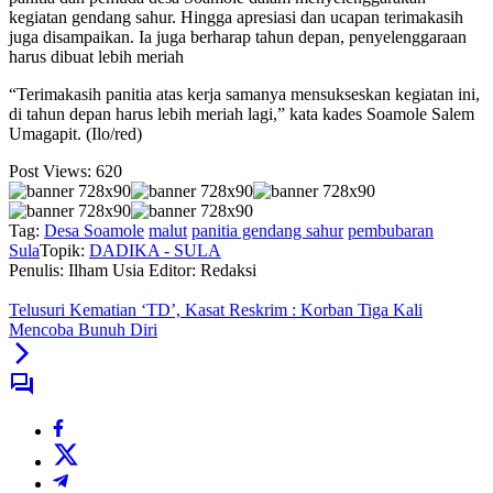
kegiatan gendang sahur. Hingga apresiasi dan ucapan terimakasih
juga disampaikan. Ia juga berharap tahun depan, penyelenggaraan
harus dibuat lebih meriah
“Terimakasih panitia atas kerja samanya mensukseskan kegiatan ini,
di tahun depan harus lebih meriah lagi,” kata kades Soamole Salem
Umagapit. (Ilo/red)
Post Views:
620
Tag:
Desa Soamole
malut
panitia gendang sahur
pembubaran
Sula
Topik:
DADIKA - SULA
Penulis: Ilham Usia
Editor: Redaksi
Telusuri Kematian ‘TD’, Kasat Reskrim : Korban Tiga Kali
Mencoba Bunuh Diri