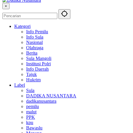
×
Kategori
Info Pemilu
Info Sula
Nasional
Olahraga
Berita
Sula Mangoli
Institusi Polri
Info Daerah
Tajuk
Hukrim
Label
Sula
DADIKA NUSANTARA
dadikanusantara
pemilu
malut
PPK
kpu
Bawaslu