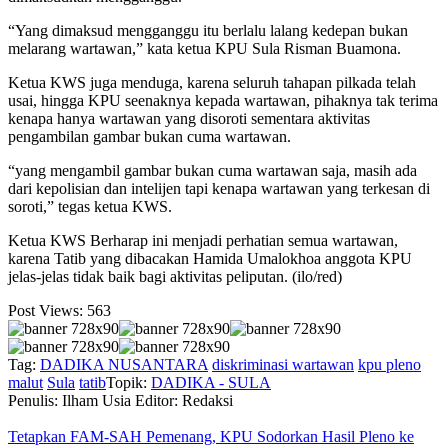
“Yang dimaksud mengganggu itu berlalu lalang kedepan bukan
melarang wartawan,” kata ketua KPU Sula Risman Buamona.
Ketua KWS juga menduga, karena seluruh tahapan pilkada telah
usai, hingga KPU seenaknya kepada wartawan, pihaknya tak terima
kenapa hanya wartawan yang disoroti sementara aktivitas
pengambilan gambar bukan cuma wartawan.
“yang mengambil gambar bukan cuma wartawan saja, masih ada
dari kepolisian dan intelijen tapi kenapa wartawan yang terkesan di
soroti,” tegas ketua KWS.
Ketua KWS Berharap ini menjadi perhatian semua wartawan,
karena Tatib yang dibacakan Hamida Umalokhoa anggota KPU
jelas-jelas tidak baik bagi aktivitas peliputan. (ilo/red)
Post Views:
563
Tag:
DADIKA NUSANTARA
diskriminasi wartawan
kpu pleno
malut
Sula
tatib
Topik:
DADIKA - SULA
Penulis: Ilham Usia
Editor: Redaksi
Tetapkan FAM-SAH Pemenang, KPU Sodorkan Hasil Pleno ke