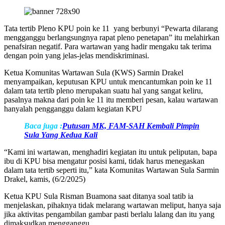
Tata tertib Pleno KPU poin ke 11 yang berbunyi “Pewarta dilarang
mengganggu berlangsungnya rapat pleno penetapan” itu melahirkan
penafsiran negatif. Para wartawan yang hadir mengaku tak terima
dengan poin yang jelas-jelas mendiskriminasi.
Ketua Komunitas Wartawan Sula (KWS) Sarmin Drakel
menyampaikan, keputusan KPU untuk mencantumkan poin ke 11
dalam tata tertib pleno merupakan suatu hal yang sangat keliru,
pasalnya makna dari poin ke 11 itu memberi pesan, kalau wartawan
hanyalah pengganggu dalam kegiatan KPU
Baca juga :
Putusan MK, FAM-SAH Kembali Pimpin
Sula Yang Kedua Kali
“Kami ini wartawan, menghadiri kegiatan itu untuk peliputan, bapa
ibu di KPU bisa mengatur posisi kami, tidak harus menegaskan
dalam tata tertib seperti itu,” kata Komunitas Wartawan Sula Sarmin
Drakel, kamis, (6/2/2025)
Ketua KPU Sula Risman Buamona saat ditanya soal tatib ia
menjelaskan, pihaknya tidak melarang wartawan meliput, hanya saja
jika aktivitas pengambilan gambar pasti berlalu lalang dan itu yang
dimaksudkan mengganggu.