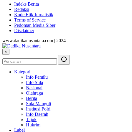
Indeks Berita
Redaksi
Kode Etik Jurnalistik
Terms of Service
Pedoman Media Siber
Disclaimer
www.dadikanusantara.com | 2024
×
Kategori
Info Pemilu
Info Sula
Nasional
Olahraga
Berita
Sula Mangoli
Institusi Polri
Info Daerah
Tajuk
Hukrim
Label