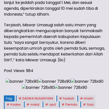
lanjut ke jeddah pada tanggal 1 Mei, dan sesuai
agenda, diperkirakan tanggal 10 mei sudah tiba di
Indonesia,” tutup Idham.
Terpisah, Miswar Umasugi salah satu Imam yang
diberangkatkan mengucapkan banyak terimakasih
kepada pemerintah daerah kabupaten Kepulauan
Sula. “saya sangat bersyukur, karena diberi
kesempatan umroh gratis oleh pemda Sula, semoga,
pemda Sula selalu mendapat keberkahan dari Allah
SWT,” kata Miswar Umasugi. (ilo)
Post Views:
984
Tag:
DADIKA NUSANTARA
hadiah
imam
Kades
malut
opd
Pemda
Sula