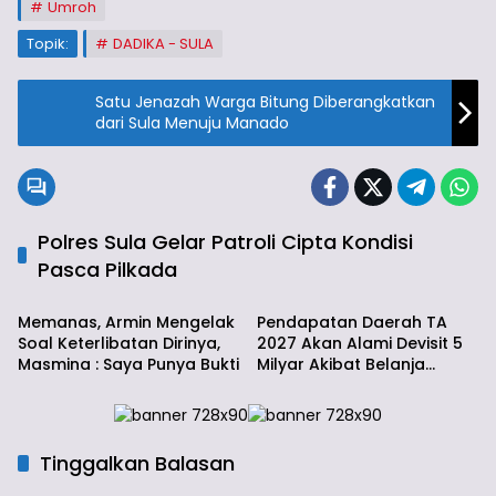
Umroh
Topik:
DADIKA - SULA
Satu Jenazah Warga Bitung Diberangkatkan
dari Sula Menuju Manado
Polres Sula Gelar Patroli Cipta Kondisi
Pasca Pilkada
Info Sula
Info Sula
Memanas, Armin Mengelak
Pendapatan Daerah TA
Soal Keterlibatan Dirinya,
2027 Akan Alami Devisit 5
Masmina : Saya Punya Bukti
Milyar Akibat Belanja
Daerah
Tinggalkan Balasan