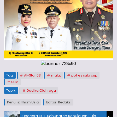
Tag:
Al-Star 03
malut
polres sula cup
Sula
Topik:
Dadika Olahraga
Penulis: Ilham Usia
Editor: Redaksi
Upacara HUT Kabupaten Kepulauan Sula