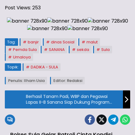
Post Views:
253
Tag:
banjir
dinas Sosial
malut
Pemda Sula
SANANA
sekda
Sula
Umaloya
Topik:
DADIKA - SULA
Penulis: Ilham Usia
Editor: Redaksi
Berhasil Tanam Padi, WBP dan Pegawai
Lapas II-B Sanana Siap Dukung Program
Ketahanan Pangan Nasional
Polres Sula Gelar Patroli Cipta Kondisi