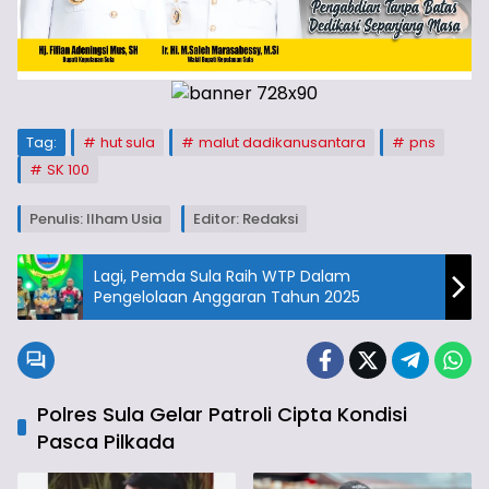
Tag:
hut sula
malut dadikanusantara
pns
SK 100
Penulis: Ilham Usia
Editor: Redaksi
Lagi, Pemda Sula Raih WTP Dalam
Pengelolaan Anggaran Tahun 2025
Polres Sula Gelar Patroli Cipta Kondisi
Pasca Pilkada