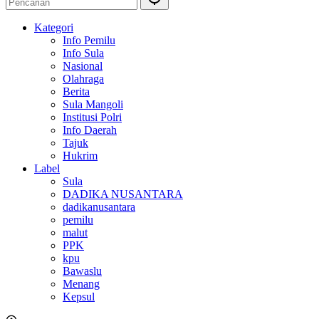
Kategori
Info Pemilu
Info Sula
Nasional
Olahraga
Berita
Sula Mangoli
Institusi Polri
Info Daerah
Tajuk
Hukrim
Label
Sula
DADIKA NUSANTARA
dadikanusantara
pemilu
malut
PPK
kpu
Bawaslu
Menang
Kepsul