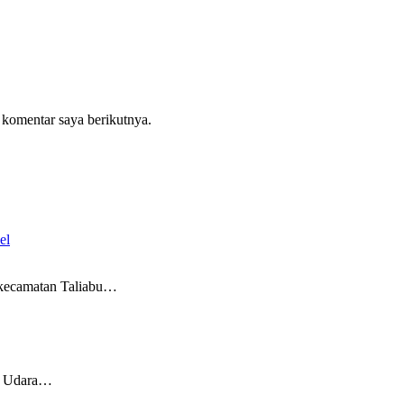
 komentar saya berikutnya.
el
camatan Taliabu…
n Udara…