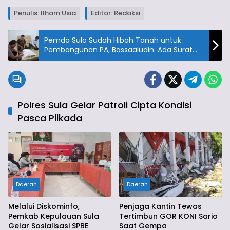
Penulis: Ilham Usia
Editor: Redaksi
Pemda Sula Sudah Hibah Tanah untuk
Pembangunan PA, Bassaaludin: Ada Surat
Hibahnya
Polres Sula Gelar Patroli Cipta Kondisi
Pasca Pilkada
Daerah
Daerah
Melalui Diskominfo,
Penjaga Kantin Tewas
Pemkab Kepulauan Sula
Tertimbun GOR KONI Sario
Gelar Sosialisasi SPBE
Saat Gempa