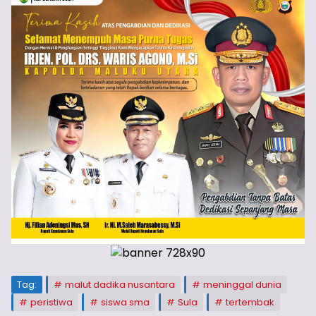
Tag:
malut dadika nusantara
meninggal dunia
peristiwa
siswa sma
Sula
tertembak