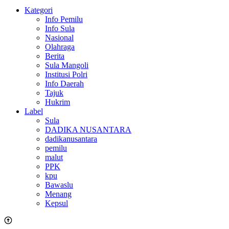
Kategori
Info Pemilu
Info Sula
Nasional
Olahraga
Berita
Sula Mangoli
Institusi Polri
Info Daerah
Tajuk
Hukrim
Label
Sula
DADIKA NUSANTARA
dadikanusantara
pemilu
malut
PPK
kpu
Bawaslu
Menang
Kepsul