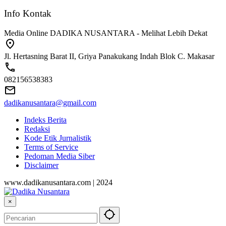
Info Kontak
Media Online DADIKA NUSANTARA - Melihat Lebih Dekat
Jl. Hertasning Barat II, Griya Panakukang Indah Blok C. Makasar
082156538383
dadikanusantara@gmail.com
Indeks Berita
Redaksi
Kode Etik Jurnalistik
Terms of Service
Pedoman Media Siber
Disclaimer
www.dadikanusantara.com | 2024
×