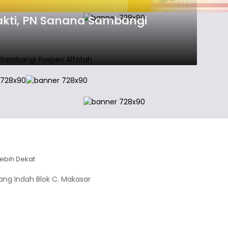
kti, PN Sanana Sambangi
ebih Dekat
ukang Indah Blok C. Makasar