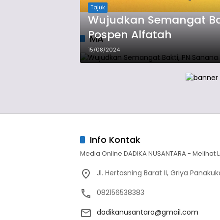
Tajuk
Wujudkan Semangat Ba
Pospen Alfatah
MA
15/08/2024
Info Kontak
Media Online DADIKA NUSANTARA - Melihat L
Jl. Hertasning Barat II, Griya Panak
082156538383
dadikanusantara@gmail.com