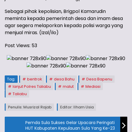
Sebagai pihak kepolisian, Brigpol Kamarudin
meminta kepada pemerintah desa dan imam desa
agar segera melaporkan kepada polisi warga yang
menjual miras. (Izal/ilo)
Post Views:
53
Tag:
bentrok
desa Bahu
Desa Bapenu
lanjut Polres Taliabu
malut
Mediasi
Taliabu
Penulis: Musrizal Rajab
Editor: Ilham Usia
Pemda Sula Sukses Gelar Upacara Peringati
HUT Kabupaten Kepulauan Sula Yang Ke-23