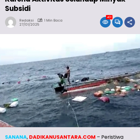
Subsidi
401
Redaksi
1 Min Baca
27/01/2025
SANANA
,
DADIKANUSANTARA.COM
– Peristiwa