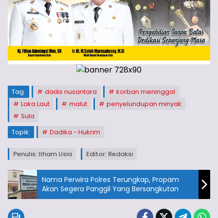
Tag:
dadis nusantara
korban meninggal
Laka Laut
malut
penyelundupan minyak
Sula
Topik:
Dadika - Hukrim
Penulis: Ilham Usia
Editor: Redaksi
Nama Perwira Polres Terungkap, Propam
Akan Segera Panggil Yang Bersangkutan