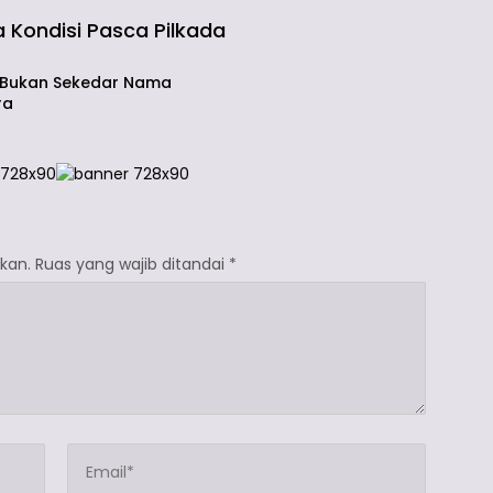
ta Kondisi Pasca Pilkada
wa
’ Bukan Sekedar Nama
ra
kan.
Ruas yang wajib ditandai
*