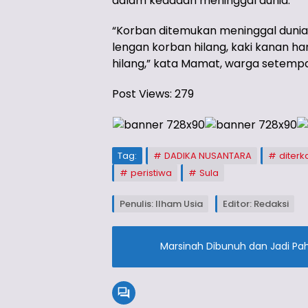
dalam keadaan meninggal dunia.
“Korban ditemukan meninggal dunia 
lengan korban hilang, kaki kanan ha
hilang,” kata Mamat, warga setempat
Post Views:
279
Tag:
DADIKA NUSANTARA
diter
peristiwa
Sula
Penulis: Ilham Usia
Editor: Redaksi
Marsinah Dibunuh dan Jadi Pa