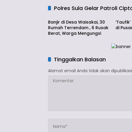
Polres Sula Gelar Patroli Cip
Info Sula
Peristi
Banjir di Desa Waisakai, 30
‘Taufik
Rumah Terrendam , 6 Rusak
di Pusa
Berat, Warga Mengungsi
Tinggalkan Balasan
Alamat email Anda tidak akan dipublikasi