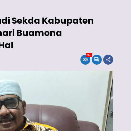
adi Sekda Kabupaten
uhari Buamona
Hal
268